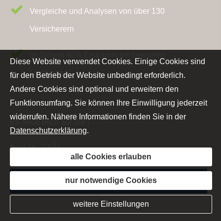
Vergleiche und Analysen von über 130
Versicherern
im Schnitt 40% Ersparnis bei besseren
Diese Website verwendet Cookies. Einige Cookies sind
Leistungen
für den Betrieb der Website unbedingt erforderlich.
Andere Cookies sind optional und erweitern den
Funktionsumfang. Sie können Ihre Einwilligung jederzeit
widerrufen. Nähere Informationen finden Sie in der
Ich freue mich auf Sie !
Datenschutzerklärung
.
Uwe Röde
Ihr
alle Cookies erlauben
Jetzt Kontakt aufnehmen
nur notwendige Cookies
weitere Einstellungen